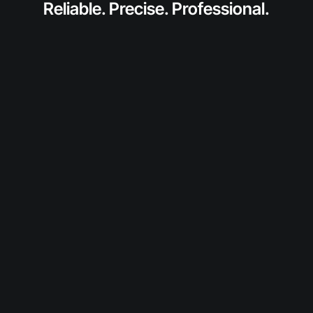
Reliable. Precise. Professional.
anfragen
Fordern Sie jetzt ein individuelles Angebot für
dieses SolidToner-Produkt an.
Wir prüfen Verfügbarkeit und Konditionen und
melden uns persönlich bei Ihnen.
Diesen Toner anfragen