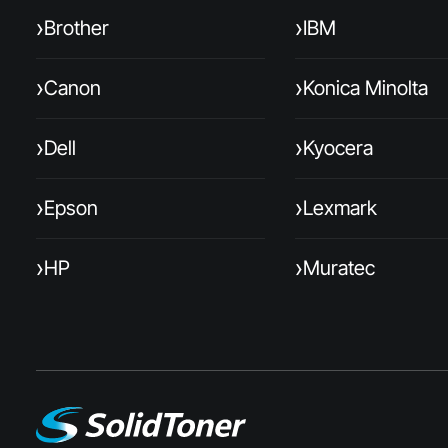
›
›
Brother
IBM
›
›
Canon
Konica Minolta
›
›
Dell
Kyocera
›
›
Epson
Lexmark
›
›
HP
Muratec