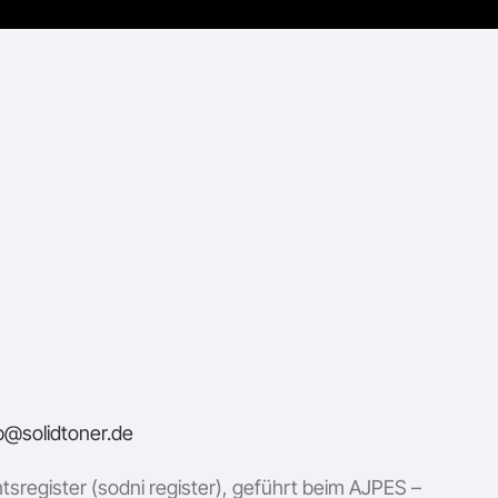
b@solidtoner.de
sregister (sodni register), geführt beim AJPES –