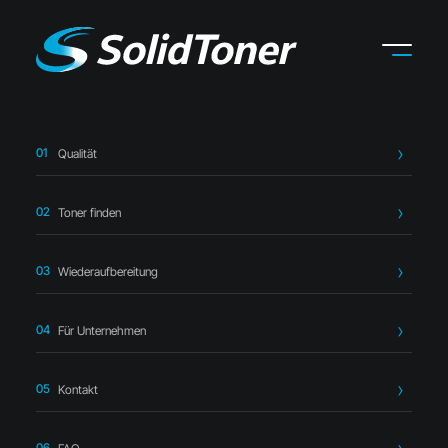
Qualität
Startseite
›
Toner finden
›
OKI
›
OKI 44643002 Toner
magenta – kompatibel
Toner finden
Wiederaufbereitung
Für Unternehmen
Kompatibler Toner
Kontakt
OKI 44643002 Toner