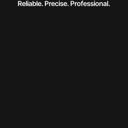
Reliable. Precise. Professional.
anfragen
Fordern Sie jetzt ein individuelles Angebot für
dieses SolidToner-Produkt an.
Wir prüfen Verfügbarkeit und Konditionen und
melden uns persönlich bei Ihnen.
Diesen Toner anfragen