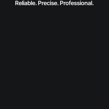
Reliable. Precise. Professional.
anfragen
Fordern Sie jetzt ein individuelles Angebot für
dieses SolidToner-Produkt an.
Wir prüfen Verfügbarkeit und Konditionen und
melden uns persönlich bei Ihnen.
Diesen Toner anfragen