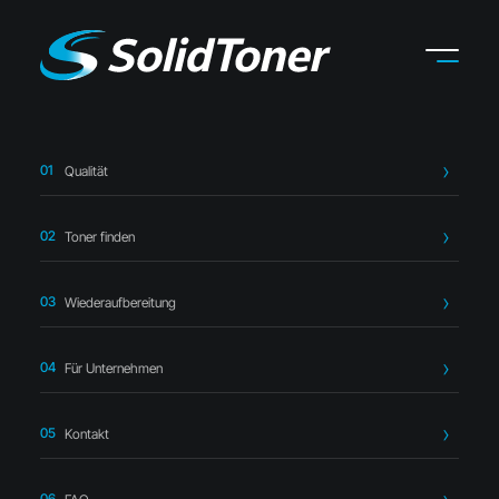
Qualität
Startseite
›
Toner finden
›
OKI
›
OKI 43979202 Toner
Doppelpack – kompatibel
Toner finden
Wiederaufbereitung
Für Unternehmen
Kompatibler Toner
Kontakt
OKI 43979202 Toner