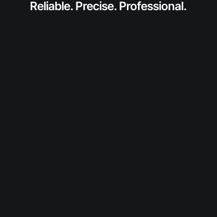
Reliable. Precise. Professional.
anfragen
Fordern Sie jetzt ein individuelles Angebot für
dieses SolidToner-Produkt an.
Wir prüfen Verfügbarkeit und Konditionen und
melden uns persönlich bei Ihnen.
Diesen Toner anfragen