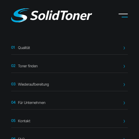
Qualität
Startseite
›
Toner finden
›
Lexmark
›
Lexmark C792X2KG
Toner schwarz – kompatibel
Toner finden
Wiederaufbereitung
Für Unternehmen
Kompatibler Toner
Kontakt
Lexmark C792X2KG Toner