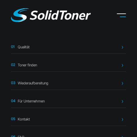
Qualität
Startseite
›
Toner finden
›
Lexmark
›
Lexmark 80C2HY0
Toner gelb – kompatibel
Toner finden
Wiederaufbereitung
Für Unternehmen
Kompatibler Toner
Kontakt
Lexmark 80C2HY0 Toner