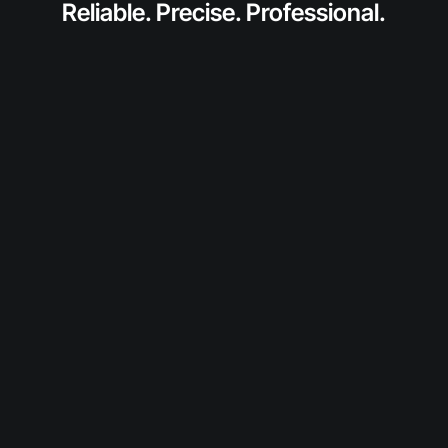
Reliable. Precise. Professional.
anfragen
Fordern Sie jetzt ein individuelles Angebot für
dieses SolidToner-Produkt an.
Wir prüfen Verfügbarkeit und Konditionen und
melden uns persönlich bei Ihnen.
Diesen Toner anfragen