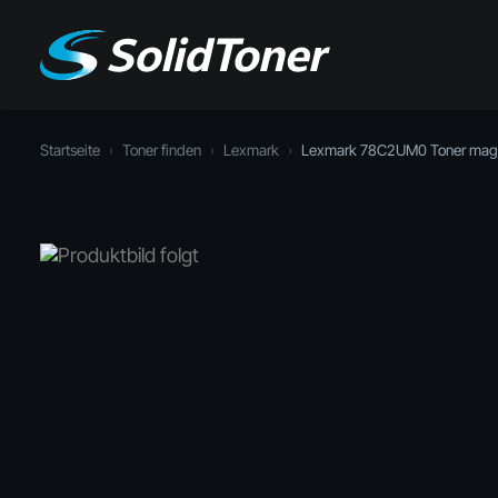
Startseite
›
Toner finden
›
Lexmark
›
Lexmark 78C2UM0 Toner mage