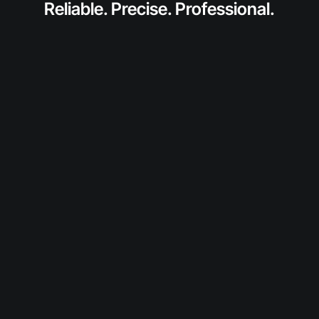
Reliable. Precise. Professional.
anfragen
Fordern Sie jetzt ein individuelles Angebot für
dieses SolidToner-Produkt an.
Wir prüfen Verfügbarkeit und Konditionen und
melden uns persönlich bei Ihnen.
Diesen Toner anfragen