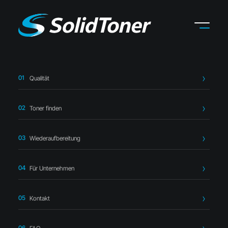
Qualität
Startseite
›
Toner finden
›
Kyocera
›
Kyocera TK-8305C
Toner cyan – kompatibel
Toner finden
Wiederaufbereitung
Für Unternehmen
Kompatibler Toner
Kontakt
Kyocera TK-8305C Toner