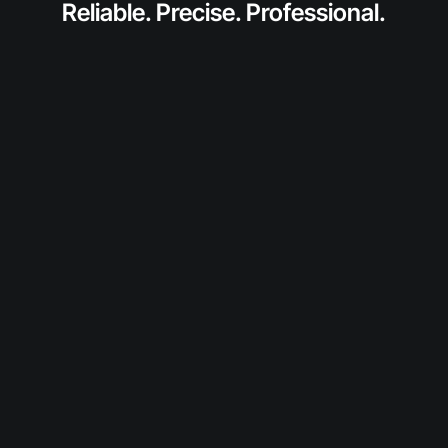
Reliable. Precise. Professional.
anfragen
Fordern Sie jetzt ein individuelles Angebot für
dieses SolidToner-Produkt an.
Wir prüfen Verfügbarkeit und Konditionen und
melden uns persönlich bei Ihnen.
Diesen Toner anfragen