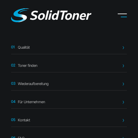
Qualität
Startseite
›
Toner finden
›
Kyocera
›
Kyocera TK-5220K Toner
schwarz – kompatibel
Toner finden
Wiederaufbereitung
Für Unternehmen
Kompatibler Toner
Kontakt
Kyocera TK-5220K Toner