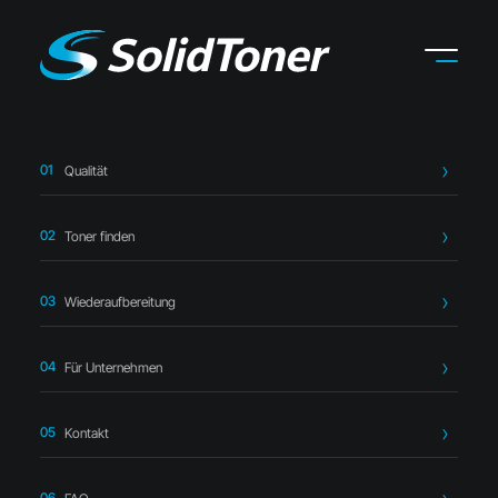
Qualität
Startseite
›
Toner finden
›
Konica Minolta
›
Konica Minolta
TNP-41 Toner Doppelpack – kompatibel
Toner finden
Wiederaufbereitung
Für Unternehmen
Kompatibler Toner
Kontakt
Konica Minolta TNP-41 Toner