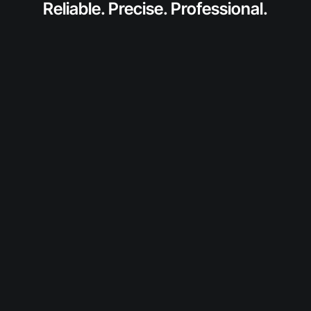
Reliable. Precise. Professional.
anfragen
Fordern Sie jetzt ein individuelles Angebot für
dieses SolidToner-Produkt an.
Wir prüfen Verfügbarkeit und Konditionen und
melden uns persönlich bei Ihnen.
Diesen Toner anfragen