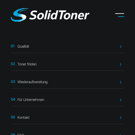
Qualität
Startseite
›
Toner finden
›
HP
›
HP W1490A Toner schwarz –
kompatibel
Toner finden
Wiederaufbereitung
Für Unternehmen
Kompatibler Toner
Kontakt
HP W1490A Toner schwarz –