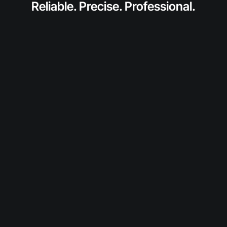
Reliable. Precise. Professional.
anfragen
Fordern Sie jetzt ein individuelles Angebot für
dieses SolidToner-Produkt an.
Wir prüfen Verfügbarkeit und Konditionen und
melden uns persönlich bei Ihnen.
Diesen Toner anfragen