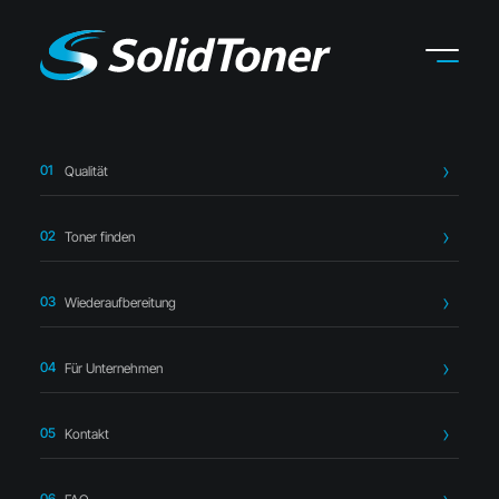
Qualität
Startseite
›
Toner finden
›
HP
›
HP CF353A Toner magenta –
kompatibel
Toner finden
Wiederaufbereitung
Für Unternehmen
Kompatibler Toner
Kontakt
HP CF353A Toner magenta –