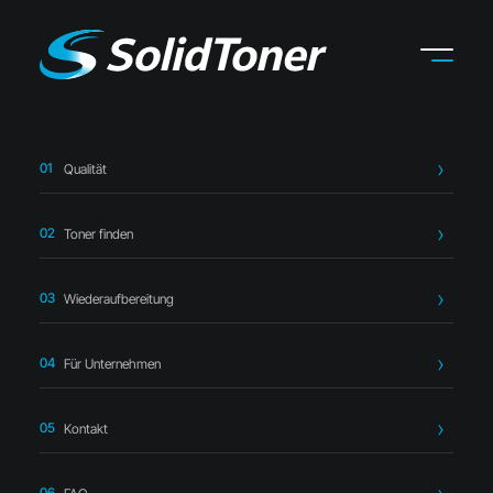
Qualität
Startseite
›
Toner finden
›
HP
›
HP CE743A Toner magenta –
kompatibel
Toner finden
Wiederaufbereitung
Für Unternehmen
Kompatibler Toner
Kontakt
HP CE743A Toner magenta –