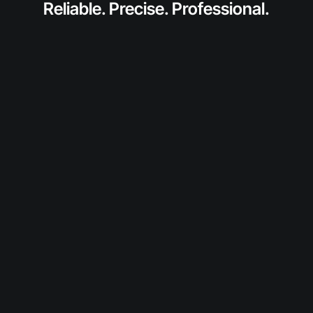
Reliable. Precise. Professional.
anfragen
Fordern Sie jetzt ein individuelles Angebot für
dieses SolidToner-Produkt an.
Wir prüfen Verfügbarkeit und Konditionen und
melden uns persönlich bei Ihnen.
Diesen Toner anfragen