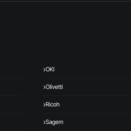
›
OKI
›
Olivetti
›
Ricoh
›
Sagem