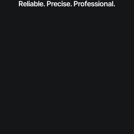
Reliable. Precise. Professional.
anfragen
Fordern Sie jetzt ein individuelles Angebot für
dieses SolidToner-Produkt an.
Wir prüfen Verfügbarkeit und Konditionen und
melden uns persönlich bei Ihnen.
Diesen Toner anfragen