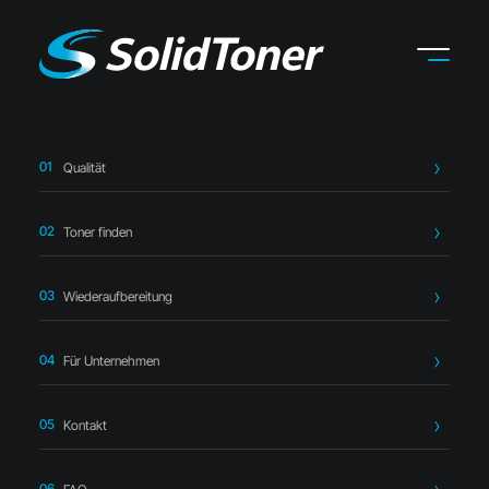
Qualität
Startseite
›
Toner finden
›
Xerox
›
Xerox 108R00909 Toner
schwarz – kompatibel
Toner finden
Wiederaufbereitung
Für Unternehmen
Kompatibler Toner
Kontakt
Xerox 108R00909 Toner